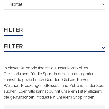
FILTER
FILTER
KATEGORIE
In dieser Kategorie findest du unser komplettes
Standardgleise
(23)
Gleissortiment für die Spur . In den Unterkategorien
Weichen und Kreuzungen
(10)
kannst du gezielt nach Geraden-Gleisen, Kurven,
Weichen, Kreuzungen, Gleissets und Zubehör in der Spur
Gleissets
(5)
suchen. Ebenfalls kannst du mit unserem Filter effizient
die gewünschten Produkte in unserem Shop finden.
Gleiszubehör
(10)