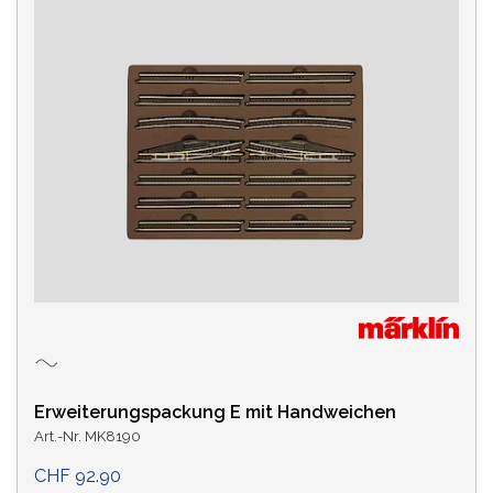
HERSTELLER
Circuitron
(2)
Decoderwerk
(2)
Fleischmann
(1)
Märklin
(39)
Massoth
(1)
NOCH
PECO
PIKO
Viessmann
(1)
(1)
(1)
(1)
Alle Einträge anzeigen
Erweiterungspackung E mit Handweichen
PREIS
Art.-Nr. MK8190
CHF 92.90