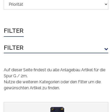
FILTER
FILTER
KATEGORIE
Auf dieser Seite findest du alle Anlagebau Artikel für die
Ausgestaltung
(116)
Spur G / 2m.
Bäume, Büsche, Zäune
(292)
Nutze die weiteren Kategorien oder den Filter um die
gewünschten Artikel zu finden.
Beleuchtung
(88)
Berge und Felsen
(28)