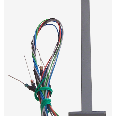
RhB
(7)
LAND
STROMSYSTEM
DIGITAL-DECODER
EPOCHE
SPUR
PRODUKTLINIE
LEBENSZYKLUS