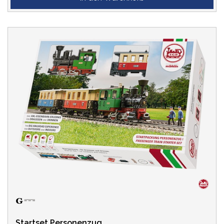
DIGITAL-DECODER
EPOCHE
SPUR
LEBENSZYKLUS
LÄNGE ÜBER PUFFER
Startset Personenzug