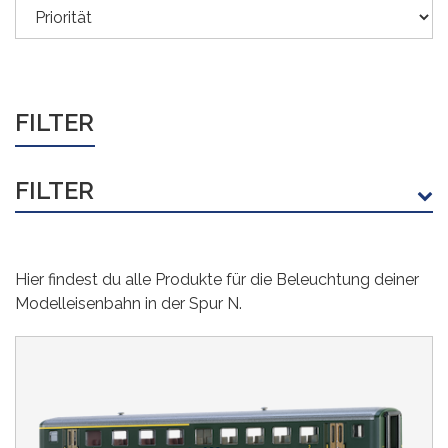
FILTER
FILTER
HERSTELLER
Hier findest du alle Produkte für die Beleuchtung deiner
3DWare
Beli-Beco
(14)
(5)
Modelleisenbahn in der Spur N.
BRAWA
(30)
Busch
(6)
Decoderwerk
Viessmann
(66)
(3)