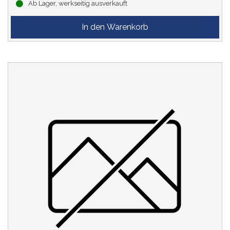
Ab Lager, werkseitig ausverkauft
Just Plug®
(10)
LÄNGE ÜBER PUFFER