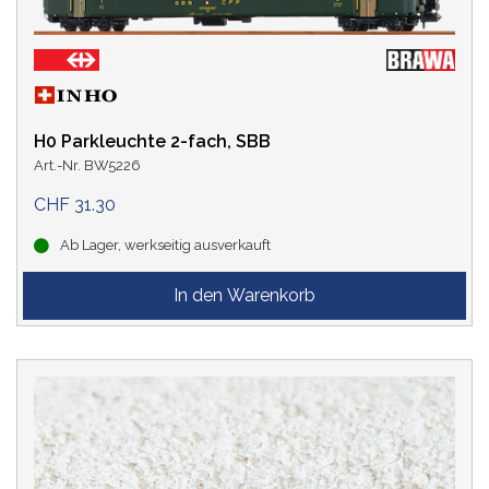
Woodland
(25)
World of Trains
(57)
Alle Einträge anzeigen
H0 Parkleuchte 2-fach, SBB
PREIS
Art.-Nr. BW5226
CHF 31.30
Ab Lager, werkseitig ausverkauft
BAHNVERWALTUNG
DB
(1)
DR
(1)