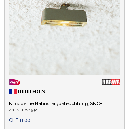
SBB
(4)
SNCF
(1)
LAND
EPOCHE
SPUR
PRODUKTLINIE
N moderne Bahnsteigbeleuchtung, SNCF
Art.-Nr. BW4548
LEBENSZYKLUS
CHF 11.00
KATEGORIE