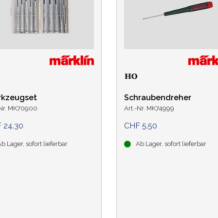
Weichen und Kreuzungen
Weichen und Kreuzungen
Weichen und Kreuzungen
Weichen und Kreuzungen
Gleiszubehör
Weichen und Kreuzungen
Gleissets
Drehscheiben
Drehscheiben
Drehscheiben
Gleiszubehör
Gleiszubehör
Gleissets
Gleissets
Gleissets
Gleiszubehör
Gleiszubehör
Gleiszubehör
kzeugset
Schraubendreher
-Nr. MK70900
Art.-Nr. MK74999
 24.30
CHF 5.50
b Lager, sofort lieferbar
Ab Lager, sofort lieferbar