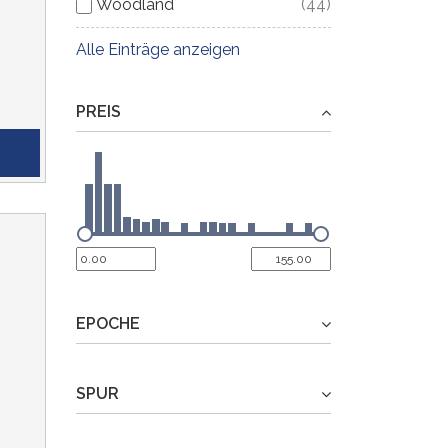
PIKO
Roco
Viessmann
Woodland
(44)
(4)
(1)
(1)
Alle Einträge anzeigen
PREIS
EPOCHE
SPUR