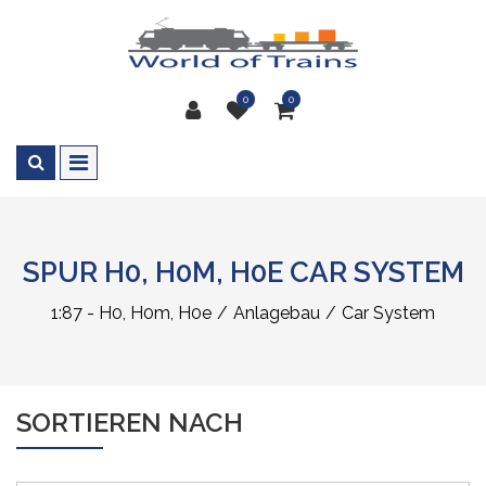
0
0
SPUR H0, H0M, H0E CAR SYSTEM
1:87 - H0, H0m, H0e
Anlagebau
Car System
SORTIEREN NACH