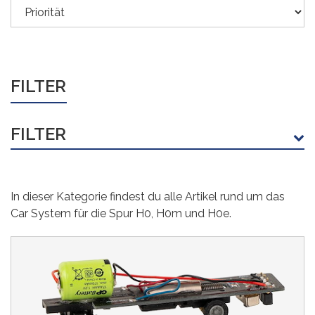
FILTER
FILTER
HERSTELLER
In dieser Kategorie findest du alle Artikel rund um das
ACE
(7)
Car System für die Spur H0, H0m und H0e.
Faller
(184)
Viessmann
(70)
Walthers SceneMaster
(2)