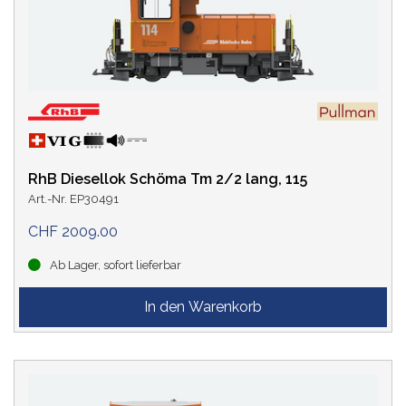
PREIS
RhB Diesellok Schöma Tm 2/2 lang, 115
Art.-Nr. EP30491
BAHNVERWALTUNG
CHF 2009.00
Amtrak
(4)
Ab Lager, sofort lieferbar
CSX
DB
(13)
(1)
DR
(8)
NS
(3)