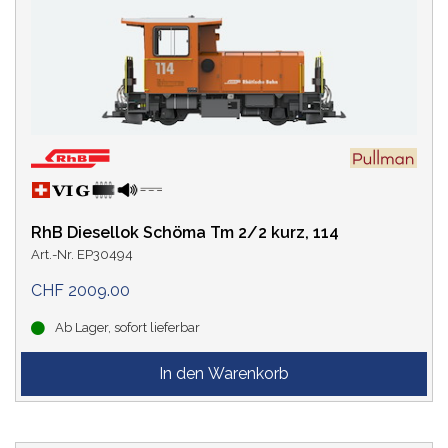
Sound
(36)
EPOCHE
Epoche 3 (1945 - 1970)
(6)
Epoche 4 (1970 - 1990)
(17)
RhB Diesellok Schöma Tm 2/2 kurz, 114
Epoche 5 (1990 - 2006)
(7)
Art.-Nr. EP30494
Epoche 6 (ab 2006)
(22)
CHF 2009.00
Ab Lager, sofort lieferbar
SPUR
LEBENSZYKLUS