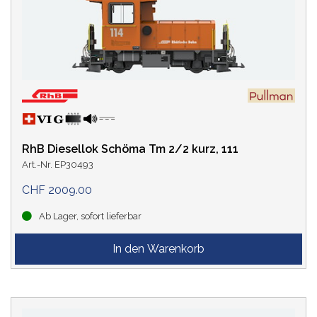
ÖBB
Privatbahn
(14)
(1)
RhB
(3)
Alle Einträge anzeigen
SF
UP
WPY
(3)
(1)
(1)
LAND
STROMSYSTEM
RhB Diesellok Schöma Tm 2/2 kurz, 111
Art.-Nr. EP30493
DIGITAL-DECODER
CHF 2009.00
Ab Lager, sofort lieferbar
Ja
(37)
Ja, DCC
(19)
Ja, mfx
(20)
Nein
(27)