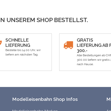
IN UNSEREM SHOP BESTELLST.
SCHNELLE
GRATIS
LIEFERUNG
LIEFERUNG AB F
300.-
Bestelle bis 14.00 Uhr, wir
liefern am nächsten Tag.
Alle Bestellungen ab CH
300.00 liefern wir gratis 
nach Hause.
Modelleisenbahn Shop Infos
M