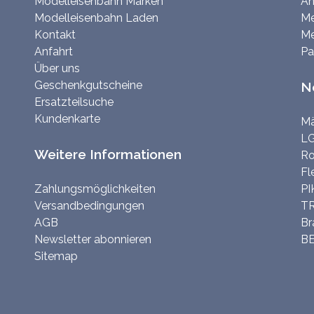
Modelleisenbahn Marken
An
Modelleisenbahn Laden
Me
Kontakt
Me
Anfahrt
Pa
Über uns
Geschenkgutscheine
N
Ersatzteilsuche
Kundenkarte
Mä
LG
Weitere Informationen
Ro
Fl
Zahlungsmöglichkeiten
PI
Versandbedingungen
TR
AGB
Br
Newsletter abonnieren
BE
Sitemap