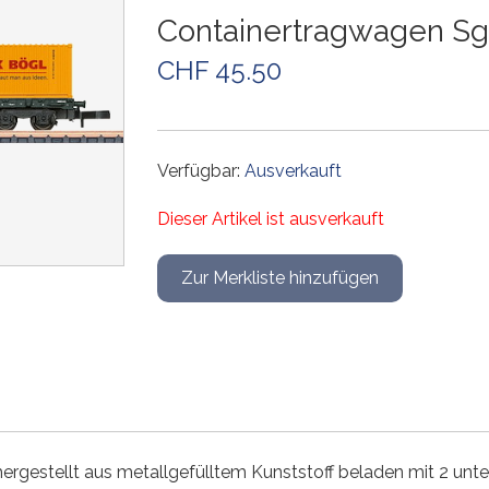
Weichen und Kreuzungen
Weichen und Kreuzungen
Weichen und Kreuzungen
Weichen und Kreuzungen
Gleiszubehör
Weichen und Kreuzungen
Containertragwagen Sg
Gleissets
Drehscheiben
Drehscheiben
Drehscheiben
Gleiszubehör
CHF 45.50
Gleiszubehör
Gleissets
Gleissets
Gleissets
Gleiszubehör
Gleiszubehör
Gleiszubehör
Verfügbar:
Ausverkauft
Dieser Artikel ist ausverkauft
gestellt aus metallgefülltem Kunststoff beladen mit 2 unter