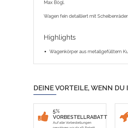
Max Bögl.
Wagen fein detailliert mit Scheibenräde
Highlights
Wagenkörper aus metallgefülltem Kun
DEINE VORTEILE, WENN DU 
5%
VORBESTELLRABATT
Auf alle Vorbestellungen
gewähren wir dir 5% Rabatt.