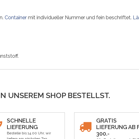
rn.
Container
mit individueller Nummer und fein beschriftet.
Lä
ststoff.
IN UNSEREM SHOP BESTELLST.
SCHNELLE
GRATIS
LIEFERUNG
LIEFERUNG AB F
300.-
Bestelle bis 14.00 Uhr, wir
liefern am nächsten Tag.