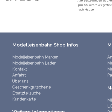
Alle Bestellungen ab CH
300.00 liefern wir gratis 
nach Hause.
Modelleisenbahn Shop Infos
M
Modelleisenbahn Marken
An
Modelleisenbahn Laden
Me
Kontakt
Me
Anfahrt
Pa
Über uns
Geschenkgutscheine
N
Ersatzteilsuche
Kundenkarte
Mä
LG
Weitere Informationen