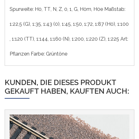
Spurweite:
H0
, TT
, N
, Z
, 0
, 1
, G
, H0m
, H0e
Maßstab:
1:22,5 (G)
, 1:35
, 1:43 (0)
, 1:45
, 1:50
, 1:72
, 1:87 (H0)
, 1:100
, 1:120 (TT)
, 1:144
, 1:160 (N)
, 1:200
, 1:220 (Z)
, 1:225
Art:
Pflanzen
Farbe:
Grüntöne
KUNDEN, DIE DIESES PRODUKT
GEKAUFT HABEN, KAUFTEN AUCH: