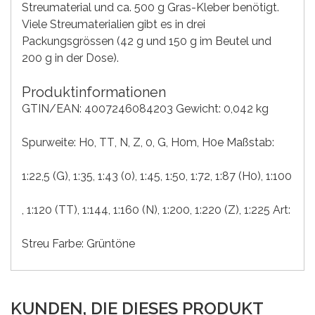
Streumaterial und ca. 500 g Gras-Kleber benötigt.
Viele Streumaterialien gibt es in drei
Packungsgrössen (42 g und 150 g im Beutel und
200 g in der Dose).
Produktinformationen
GTIN/EAN: 4007246084203 Gewicht: 0,042 kg
Spurweite:
H0
, TT
, N
, Z
, 0
, G
, H0m
, H0e
Maßstab:
1:22,5 (G)
, 1:35
, 1:43 (0)
, 1:45
, 1:50
, 1:72
, 1:87 (H0)
, 1:100
, 1:120 (TT)
, 1:144
, 1:160 (N)
, 1:200
, 1:220 (Z)
, 1:225
Art:
Streu
Farbe:
Grüntöne
KUNDEN, DIE DIESES PRODUKT