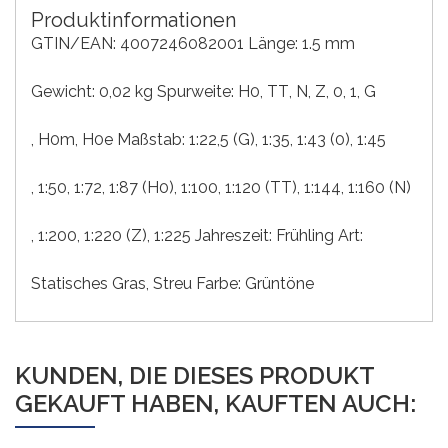
Produktinformationen
GTIN/EAN: 4007246082001 Länge: 1.5 mm
Gewicht: 0,02 kg Spurweite:
H0
, TT
, N
, Z
, 0
, 1
, G
, H0m
, H0e
Maßstab:
1:22,5 (G)
, 1:35
, 1:43 (0)
, 1:45
, 1:50
, 1:72
, 1:87 (H0)
, 1:100
, 1:120 (TT)
, 1:144
, 1:160 (N)
, 1:200
, 1:220 (Z)
, 1:225
Jahreszeit:
Frühling
Art:
Statisches Gras
, Streu
Farbe:
Grüntöne
KUNDEN, DIE DIESES PRODUKT
GEKAUFT HABEN, KAUFTEN AUCH: