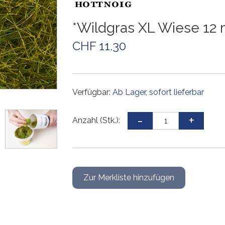
Weichen und Kreuzungen
Weichen und Kreuzungen
Weichen und Kreuzungen
Weichen und Kreuzungen
Gleiszubehör
Weichen und Kreuzungen
Gleissets
Drehscheiben
Drehscheiben
Drehscheiben
Gleiszubehör
*Wildgras XL Wiese 12
Gleiszubehör
Gleissets
Gleissets
Gleissets
CHF 11.30
Gleiszubehör
Gleiszubehör
Gleiszubehör
Verfügbar:
Ab Lager, sofort lieferbar
Anzahl (Stk.):