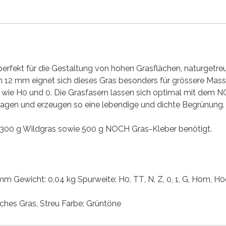
perfekt für die Gestaltung von hohen Grasflächen, naturget
 12 mm eignet sich dieses Gras besonders für grössere Massst
n wie H0 und 0. Die Grasfasern lassen sich optimal mit dem 
ragen und erzeugen so eine lebendige und dichte Begrünung.
 300 g Wildgras sowie 500 g NOCH Gras-Kleber benötigt.
m Gewicht: 0,04 kg Spurweite:
H0
, TT
, N
, Z
, 0
, 1
, G
, H0m
, H0
sches Gras
, Streu
Farbe:
Grüntöne