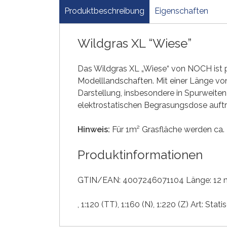
Produktbeschreibung
Eigenschaften
Wildgras XL “Wiese”
Das Wildgras XL „Wiese“ von NOCH ist 
Modelllandschaften. Mit einer Länge von
Darstellung, insbesondere in Spurweite
elektrostatischen Begrasungsdose auft
Hinweis:
Für 1m² Grasfläche werden ca.
Produktinformationen
GTIN/EAN: 4007246071104 Länge: 12 m
, 1:120 (TT)
, 1:160 (N)
, 1:220 (Z)
Art:
Stati