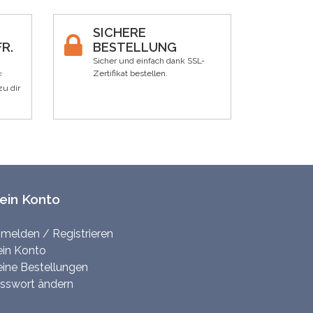
SICHERE
R.
BESTELLUNG
Sicher und einfach dank SSL-
Zertifikat bestellen.
F
zu dir
ein Konto
melden / Registrieren
in Konto
ine Bestellungen
sswort ändern