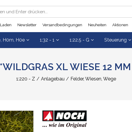
Laden
Newsletter
Versandbedingungen
Neuheiten
Aktionen
0, H0m, H0e
1:32 - 1
1:22.5 - G
Steuerung
 *WILDGRAS XL WIESE 12 MM
1:220 - Z
Anlagebau
Felder, Wiesen, Wege
Decoder
Gleise
Gleise
Gleise
Gleise
Gleise
Schalt-Decoder
Gleise
Startsets
Startsets
Startsets
Startsets
Startsets
Rückmelder
Scha
n
Standardgleise
Standardgleise
Standardgleise
Standardgleise
Standardgleise
Standardgleise