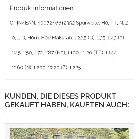
Produktinformationen
GTIN/EAN: 4007246612352 Spurweite:
H0
, TT
, N
, Z
, 0
, 1
, G
, H0m
, H0e
Maßstab:
1:22,5 (G)
, 1:35
, 1:43 (0)
, 1:45
, 1:50
, 1:72
, 1:87 (H0)
, 1:100
, 1:120 (TT)
, 1:144
, 1:160 (N)
, 1:200
, 1:220 (Z)
, 1:225
KUNDEN, DIE DIESES PRODUKT
GEKAUFT HABEN, KAUFTEN AUCH: