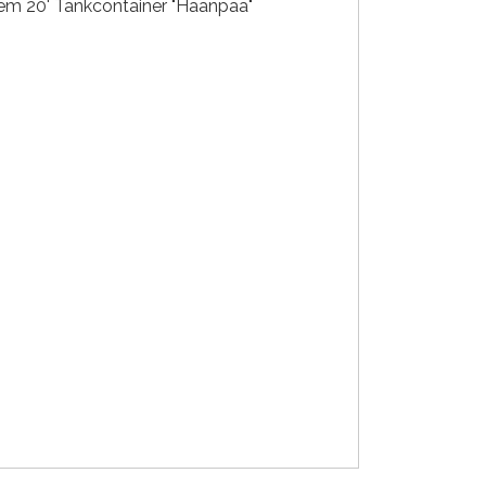
em 20' Tankcontainer "Haanpaa"