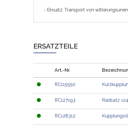
- Einsatz: Transport von witterungsune
ERSATZTEILE
Art.-Nr.
Bezeichnu
RC115550
Kurzkupplun
RC127193
Radsatz <24>
RC128312
Kupplungsde