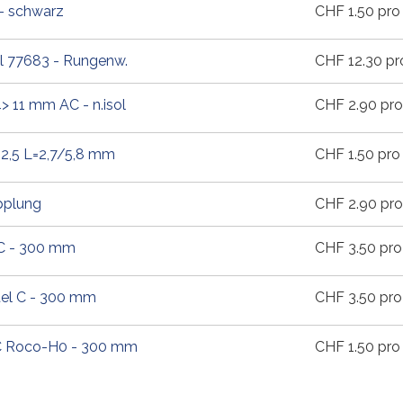
 - schwarz
CHF
1.50
pro 
l 77683 - Rungenw.
CHF
12.30
pr
> 11 mm AC - n.isol
CHF
2.90
pro
2,5 L=2,7/5,8 mm
CHF
1.50
pro 
pplung
CHF
2.90
pro
 C - 300 mm
CHF
3.50
pro
el C - 300 mm
CHF
3.50
pro
 C Roco-H0 - 300 mm
CHF
1.50
pro 