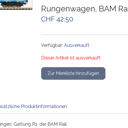
Weichen und Kreuzungen
Weichen und Kreuzungen
Weichen und Kreuzungen
Weichen und Kreuzungen
Gleiszubehör
Weichen und Kreuzungen
Rungenwagen, BAM Rail
Gleissets
Drehscheiben
Drehscheiben
Drehscheiben
Gleiszubehör
CHF 42.50
Gleiszubehör
Gleissets
Gleissets
Gleissets
Gleiszubehör
Gleiszubehör
Gleiszubehör
Verfügbar:
Ausverkauft
Dieser Artikel ist ausverkauft
sätzliche Produktinformationen
ngen, Gattung Rs, der BAM Rail.