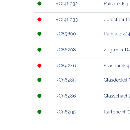
RC146032
Puffer eckig
RC146033
Zurüstbeute
RC85600
Radsatz <24
RC86208
Zugfeder D=
RC89246
Standardku
RC96285
Glasdeckel
RC96286
Glasschacht
RC96295
Kartoneinl.