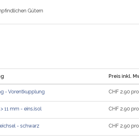
mpfindlichen Gütern
ng
Preis inkl. M
g - Vorentkupplung
CHF
2.90
pro
 11 mm - eins.isol
CHF
2.90
pro
ichsel - schwarz
CHF
2.90
pro