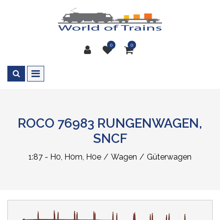
0
0
ROCO 76983 RUNGENWAGEN,
SNCF
1:87 - H0, H0m, H0e
Wagen
Güterwagen