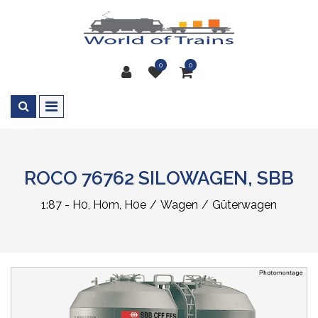
0
0
ROCO 76762 SILOWAGEN, SBB
1:87 - H0, H0m, H0e
Wagen
Güterwagen