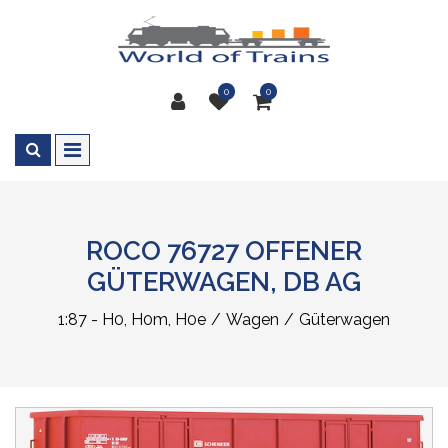
0
0
ROCO 76727 OFFENER
GÜTERWAGEN, DB AG
1:87 - H0, H0m, H0e
Wagen
Güterwagen