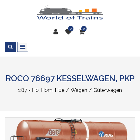
0
0
ROCO 76697 KESSELWAGEN, PKP
1:87 - H0, H0m, H0e
Wagen
Güterwagen