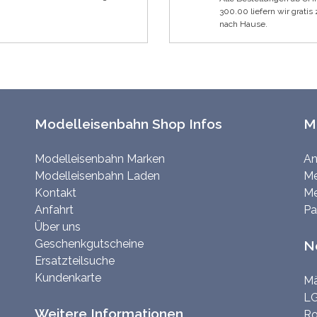
300.00 liefern wir gratis 
nach Hause.
Modelleisenbahn Shop Infos
M
Modelleisenbahn Marken
An
Modelleisenbahn Laden
Me
Kontakt
Me
Anfahrt
Pa
Über uns
Geschenkgutscheine
N
Ersatzteilsuche
Kundenkarte
Mä
LG
Weitere Informationen
Ro