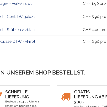
ragw. - verkehrsrot
CHF
1.90
pro 
el - Cont.TW gelb/r.
CHF
5.90
pro 
el - Stützen vkrblau
CHF
4.00
pro
ulisse CTW - vkrrot
CHF
2.90
pro 
IN UNSEREM SHOP BESTELLST.
SCHNELLE
GRATIS
LIEFERUNG
LIEFERUNG AB F
300.-
Bestelle bis 14.00 Uhr, wir
liefern am nächsten Tag.
Alle Bestellungen ab CH