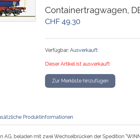
Weichen und Kreuzungen
Weichen und Kreuzungen
Weichen und Kreuzungen
Weichen und Kreuzungen
Gleiszubehör
Weichen und Kreuzungen
Containertragwagen, D
Gleissets
Drehscheiben
Drehscheiben
Drehscheiben
Gleiszubehör
CHF 49.30
Gleiszubehör
Gleissets
Gleissets
Gleissets
Gleiszubehör
Gleiszubehör
Gleiszubehör
Verfügbar:
Ausverkauft
Dieser Artikel ist ausverkauft
sätzliche Produktinformationen
 AG, beladen mit zwei Wechselbrücken der Spedition "WINN