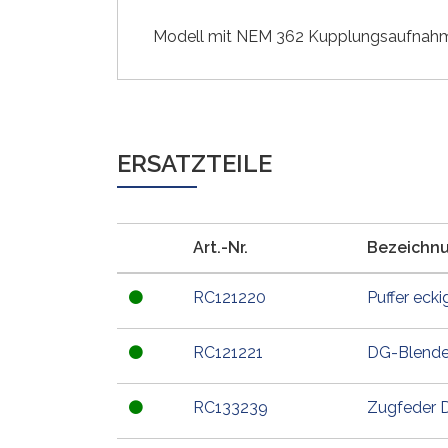
Modell mit NEM 362 Kupplungsaufnahm
ERSATZTEILE
Art.-Nr.
Bezeichn
RC121220
Puffer ecki
RC121221
DG-Blende
RC133239
Zugfeder 