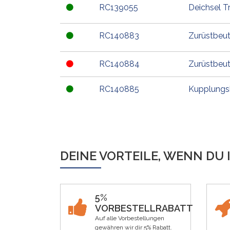
RC139055
Deichsel T
RC140883
Zurüstbeut
RC140884
Zurüstbeut
RC140885
Kupplungsk
DEINE VORTEILE, WENN DU 
5%
VORBESTELLRABATT
Auf alle Vorbestellungen
gewähren wir dir 5% Rabatt.