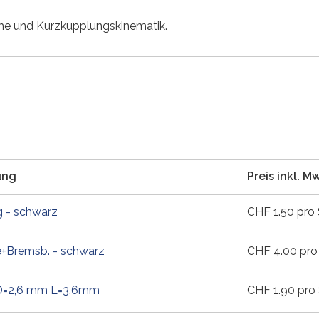
e und Kurzkupplungskinematik.
ung
Preis inkl. M
g - schwarz
CHF
1.50
pro 
+Bremsb. - schwarz
CHF
4.00
pro
D=2,6 mm L=3,6mm
CHF
1.90
pro 