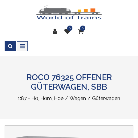
0
0
ROCO 76325 OFFENER
GÜTERWAGEN, SBB
1:87 - H0, H0m, H0e
Wagen
Güterwagen