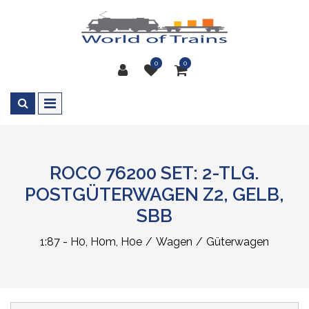
0
0
ROCO 76200 SET: 2-TLG.
POSTGÜTERWAGEN Z2, GELB,
SBB
1:87 - H0, H0m, H0e
Wagen
Güterwagen