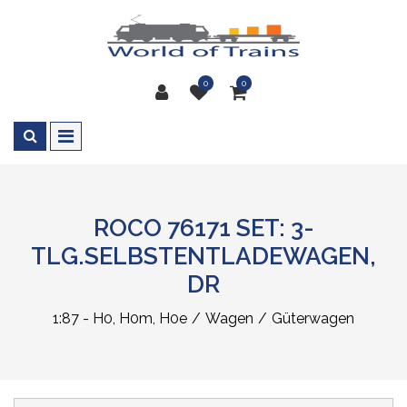
0
0
ROCO 76171 SET: 3-
TLG.SELBSTENTLADEWAGEN,
DR
1:87 - H0, H0m, H0e
Wagen
Güterwagen