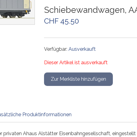
Weichen und Kreuzungen
Weichen und Kreuzungen
Weichen und Kreuzungen
Weichen und Kreuzungen
Gleiszubehör
Weichen und Kreuzungen
Schiebewandwagen, AA
Gleissets
Drehscheiben
Drehscheiben
Drehscheiben
Gleiszubehör
CHF 45.50
Gleiszubehör
Gleissets
Gleissets
Gleissets
Gleiszubehör
Gleiszubehör
Gleiszubehör
Verfügbar:
Ausverkauft
Dieser Artikel ist ausverkauft
sätzliche Produktinformationen
rivaten Ahaus Alstätter Eisenbahngesellschaft, eingestellt 