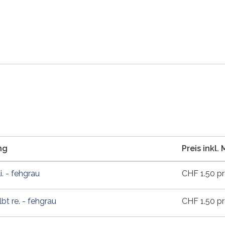
ng
Preis inkl.
li. - fehgrau
CHF
1.50
pr
bt re. - fehgrau
CHF
1.50
pr