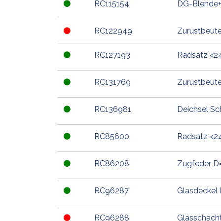
RC115154
DG-Blende+B
RC122949
Zurüstbeutel
RC127193
Radsatz <24
RC131769
Zurüstbeutel
RC136981
Deichsel Sc
RC85600
Radsatz <24
RC86208
Zugfeder D
RC96287
Glasdeckel
RC96288
Glasschach