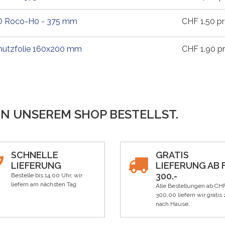
. D Roco-H0 - 375 mm
CHF
1.50
pr
hutzfolie 160x200 mm
CHF
1.90
pr
IN UNSEREM SHOP BESTELLST.
SCHNELLE
GRATIS
LIEFERUNG
LIEFERUNG AB F
300.-
Bestelle bis 14.00 Uhr, wir
liefern am nächsten Tag.
Alle Bestellungen ab CH
300.00 liefern wir gratis 
nach Hause.