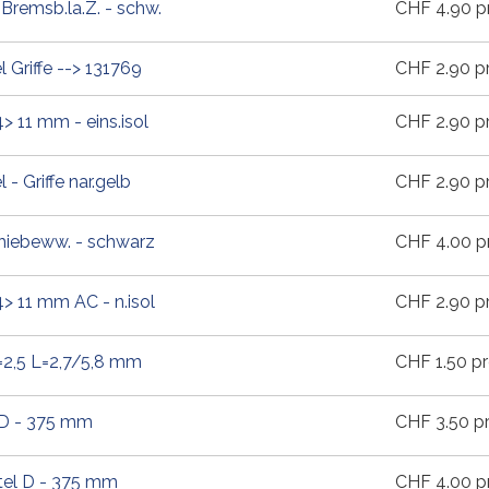
remsb.la.Z. - schw.
CHF
4.90
p
 Griffe --> 131769
CHF
2.90
p
> 11 mm - eins.isol
CHF
2.90
p
 - Griffe nar.gelb
CHF
2.90
p
hiebeww. - schwarz
CHF
4.00
p
> 11 mm AC - n.isol
CHF
2.90
p
=2,5 L=2,7/5,8 mm
CHF
1.50
pr
 D - 375 mm
CHF
3.50
pr
tel D - 375 mm
CHF
4.00
p