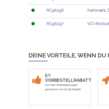
RC96296
Kartoneinl
RC96297
VCI-Rostsc
DEINE VORTEILE, WENN DU 
5%
VORBESTELLRABATT
Auf alle Vorbestellungen
gewähren wir dir 5% Rabatt.