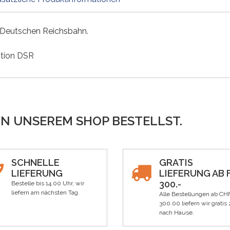
Deutschen Reichsbahn.
ition DSR
IN UNSEREM SHOP BESTELLST.
SCHNELLE
GRATIS
LIEFERUNG
LIEFERUNG AB F
300.-
Bestelle bis 14.00 Uhr, wir
liefern am nächsten Tag.
Alle Bestellungen ab CH
300.00 liefern wir gratis 
nach Hause.