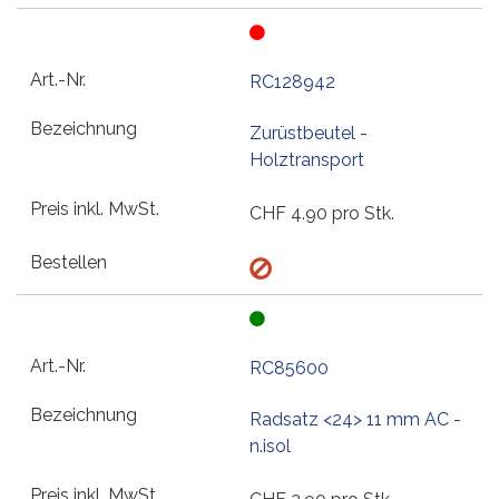
RC128942
Zurüstbeutel -
Holztransport
CHF
4.90
pro Stk.
RC85600
Radsatz <24> 11 mm AC -
n.isol