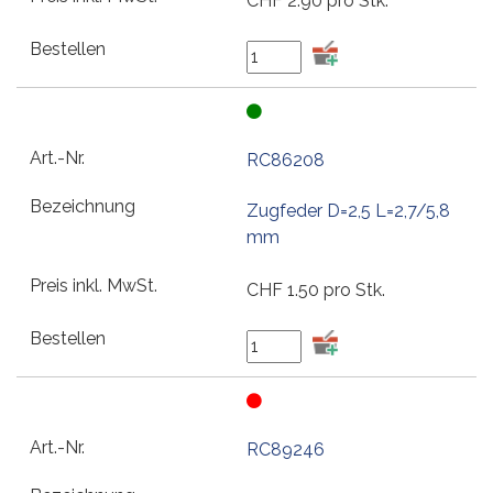
CHF
2.90
pro Stk.
RC86208
Zugfeder D=2,5 L=2,7/5,8
mm
CHF
1.50
pro Stk.
RC89246