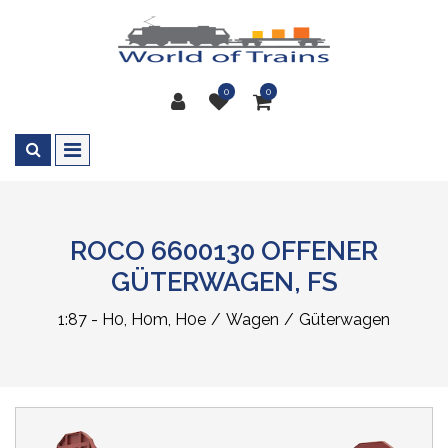
0
0
ROCO 6600130 OFFENER
GÜTERWAGEN, FS
1:87 - H0, H0m, H0e
Wagen
Güterwagen