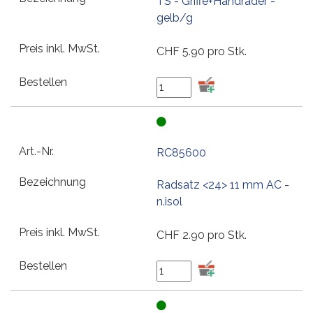
TS - Griffe+Handräder -
gelb/g
CHF
5.90
pro Stk.
RC85600
Radsatz <24> 11 mm AC -
n.isol
CHF
2.90
pro Stk.