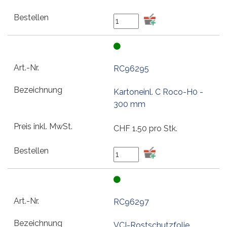
RC96295
Kartoneinl. C Roco-H0 -
300 mm
CHF
1.50
pro Stk.
RC96297
VCI-Rostschutzfolie