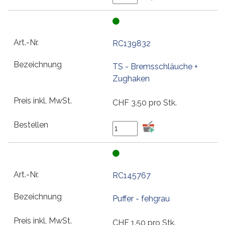
RC139832
TS - Bremsschläuche +
Zughaken
CHF
3.50
pro Stk.
RC145767
Puffer - fehgrau
CHF
1.50
pro Stk.