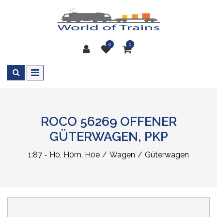
0
0
ROCO 56269 OFFENER
GÜTERWAGEN, PKP
1:87 - H0, H0m, H0e
Wagen
Güterwagen