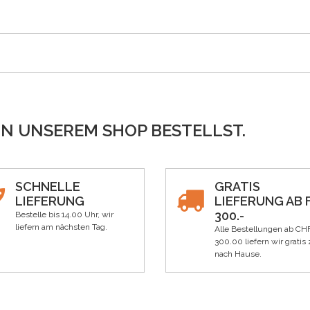
IN UNSEREM SHOP BESTELLST.
SCHNELLE
GRATIS
LIEFERUNG
LIEFERUNG AB F
300.-
Bestelle bis 14.00 Uhr, wir
liefern am nächsten Tag.
Alle Bestellungen ab CH
300.00 liefern wir gratis 
nach Hause.