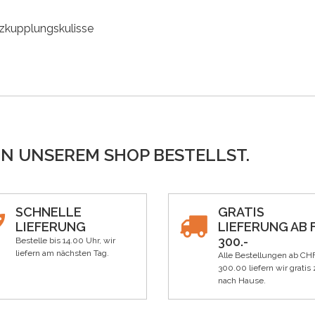
zkupplungskulisse
IN UNSEREM SHOP BESTELLST.
SCHNELLE
GRATIS
LIEFERUNG
LIEFERUNG AB F
300.-
Bestelle bis 14.00 Uhr, wir
liefern am nächsten Tag.
Alle Bestellungen ab CH
300.00 liefern wir gratis 
nach Hause.