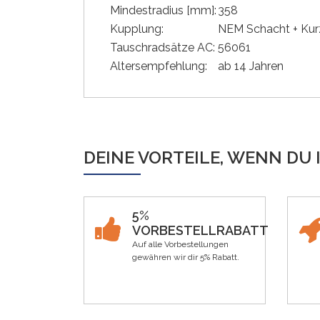
Mindestradius [mm]:
358
Kupplung:
NEM Schacht + Kur
Tauschradsätze AC:
56061
Altersempfehlung:
ab 14 Jahren
DEINE VORTEILE, WENN DU 
5%
VORBESTELLRABATT
Auf alle Vorbestellungen
gewähren wir dir 5% Rabatt.