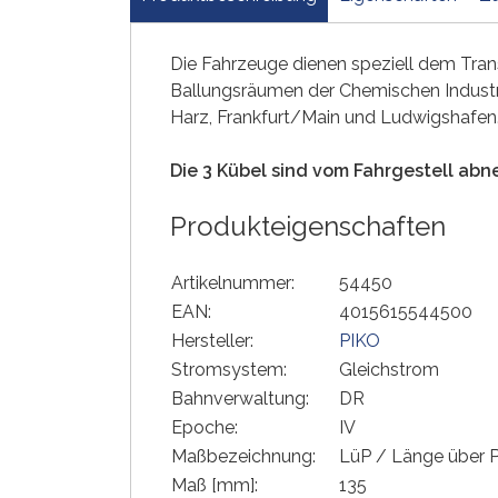
Die Fahrzeuge dienen speziell dem Trans
Ballungsräumen der Chemischen Industr
Harz, Frankfurt/Main und Ludwigshafen
Die 3 Kübel sind vom Fahrgestell abn
Produkteigenschaften
Artikelnummer:
54450
EAN:
4015615544500
Hersteller:
PIKO
Stromsystem:
Gleichstrom
Bahnverwaltung:
DR
Epoche:
IV
Maßbezeichnung:
LüP / Länge über P
Maß [mm]:
135