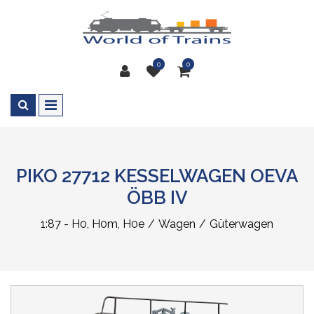
0
0
PIKO 27712 KESSELWAGEN OEVA
ÖBB IV
1:87 - H0, H0m, H0e
Wagen
Güterwagen