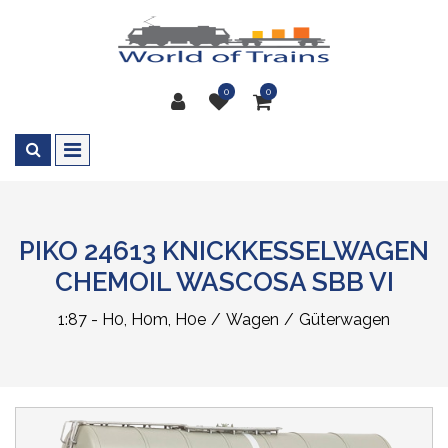
0
0
PIKO 24613 KNICKKESSELWAGEN
CHEMOIL WASCOSA SBB VI
1:87 - H0, H0m, H0e
Wagen
Güterwagen