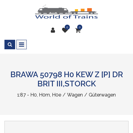
0
0
BRAWA 50798 H0 KEW Z [P] DR
BRIT III,STORCK
1:87 - H0, H0m, H0e
Wagen
Güterwagen