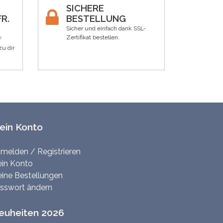
SICHERE
R.
BESTELLUNG
Sicher und einfach dank SSL-
Zertifikat bestellen.
F
zu dir
ein Konto
melden / Registrieren
in Konto
ine Bestellungen
sswort ändern
euheiten 2026