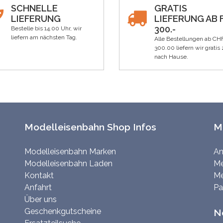
SCHNELLE
GRATIS
LIEFERUNG
LIEFERUNG AB F
300.-
Bestelle bis 14.00 Uhr, wir
liefern am nächsten Tag.
Alle Bestellungen ab CH
300.00 liefern wir gratis 
nach Hause.
Modelleisenbahn Shop Infos
M
Modelleisenbahn Marken
An
Modelleisenbahn Laden
Me
Kontakt
Me
Anfahrt
Pa
Über uns
Geschenkgutscheine
N