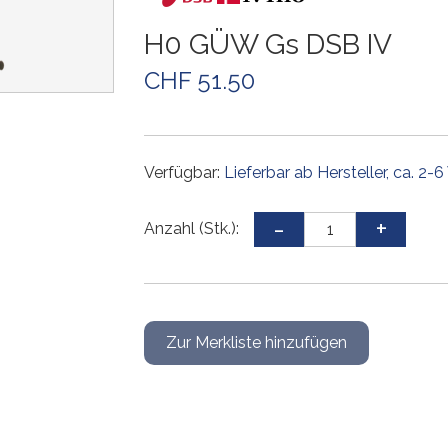
Weichen und Kreuzungen
Weichen und Kreuzungen
Weichen und Kreuzungen
Weichen und Kreuzungen
Gleiszubehör
Weichen und Kreuzungen
H0 GÜW Gs DSB IV
Gleissets
Drehscheiben
Drehscheiben
Drehscheiben
Gleiszubehör
CHF 51.50
Gleiszubehör
Gleissets
Gleissets
Gleissets
Gleiszubehör
Gleiszubehör
Gleiszubehör
Verfügbar:
Lieferbar ab Hersteller, ca. 2
Anzahl (Stk.):