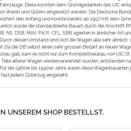
 Fahrzeuge. Diese konnten dem Grundgedanken des UIC entsp
on Waren und Gütern eingesetzt werden. Die Deutsche Bund
würfen) den Anfang und konnte bereits ab 1957 mit dem Gmm(
lich wurde die standardisierte Bauart durch die Anschrift R
 NS, DSB, MAV, P.K.P., CFL, SBB agierten in ähnlicher Art und
urch diesen Umstand sind sich die Wagen alle sehr ähnlich
uf. Da die DB selbst einen sehr grossen Bedarf an neuen Wag
stau gab, kam es nicht nur zum Komplettneubau von UIC St
Teile älterer Wagen wiederverwendet wurden, entstanden 
ür die 1960er bis 1990er Jahre waren diese Wagenbauarten p
fast jedem Güterzug eingereiht.
IN UNSEREM SHOP BESTELLST.