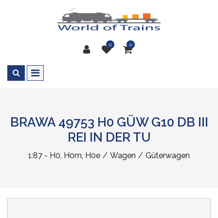
0
0
BRAWA 49753 H0 GÜW G10 DB III
REI IN DER TU
1:87 - H0, H0m, H0e
Wagen
Güterwagen