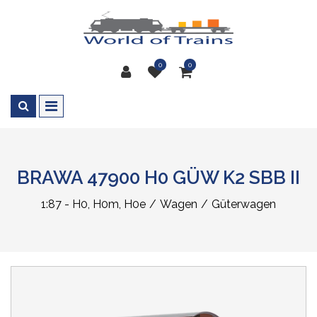
0
0
BRAWA 47900 H0 GÜW K2 SBB II
1:87 - H0, H0m, H0e
Wagen
Güterwagen