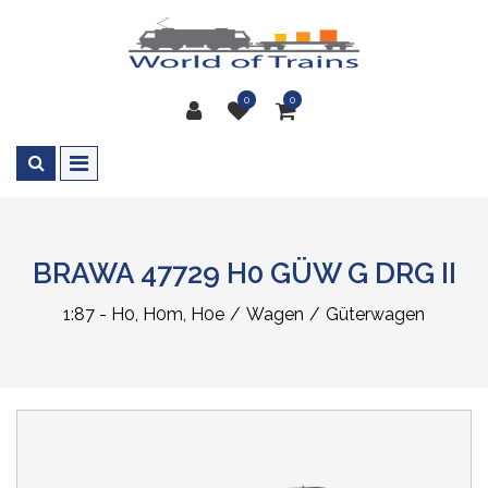
0
0
BRAWA 47729 H0 GÜW G DRG II
1:87 - H0, H0m, H0e
Wagen
Güterwagen