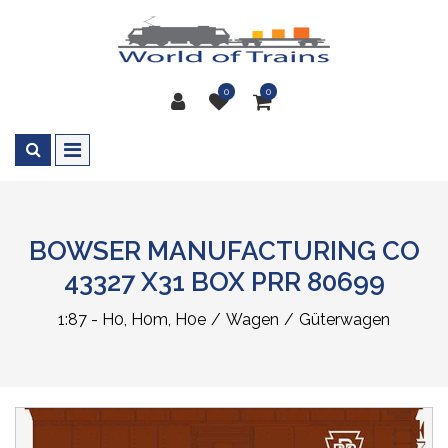
0
0
BOWSER MANUFACTURING CO
43327 X31 BOX PRR 80699
1:87 - H0, H0m, H0e
Wagen
Güterwagen