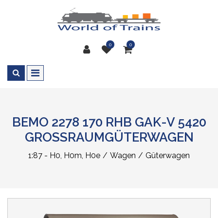
0
0
BEMO 2278 170 RHB GAK-V 5420
GROSSRAUMGÜTERWAGEN
1:87 - H0, H0m, H0e
Wagen
Güterwagen