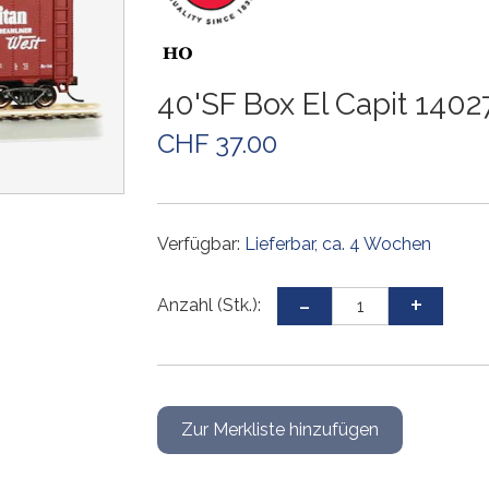
Weichen und Kreuzungen
Weichen und Kreuzungen
Weichen und Kreuzungen
Weichen und Kreuzungen
Gleiszubehör
Weichen und Kreuzungen
Gleissets
Drehscheiben
Drehscheiben
Drehscheiben
Gleiszubehör
Gleiszubehör
Gleissets
Gleissets
Gleissets
40'SF Box El Capit 1402
Gleiszubehör
Gleiszubehör
Gleiszubehör
CHF 37.00
Verfügbar:
Lieferbar, ca. 4 Wochen
Anzahl (Stk.):