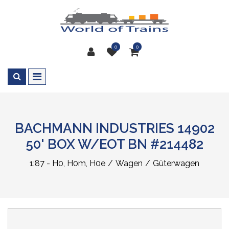
0
0
BACHMANN INDUSTRIES 14902
50' BOX W/EOT BN #214482
1:87 - H0, H0m, H0e
Wagen
Güterwagen