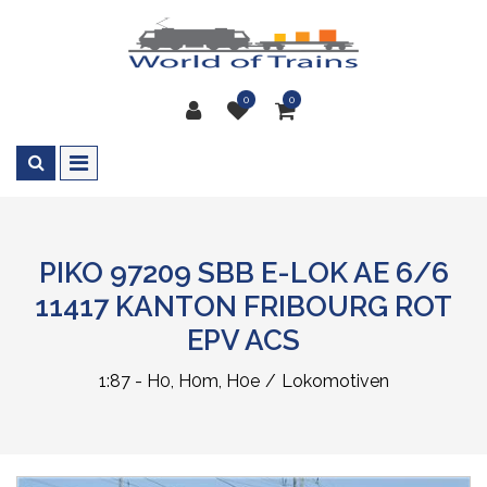
0
0
PIKO 97209 SBB E-LOK AE 6/6
11417 KANTON FRIBOURG ROT
EPV ACS
1:87 - H0, H0m, H0e
Lokomotiven