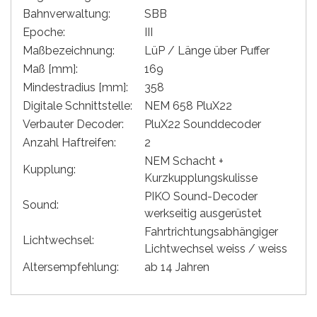
Bahnverwaltung:
SBB
Epoche:
III
Maßbezeichnung:
LüP / Länge über Puffer
Maß [mm]:
169
Mindestradius [mm]:
358
Digitale Schnittstelle:
NEM 658 PluX22
Verbauter Decoder:
PluX22 Sounddecoder
Anzahl Haftreifen:
2
NEM Schacht +
Kupplung:
Kurzkupplungskulisse
PIKO Sound-Decoder
Sound:
werkseitig ausgerüstet
Fahrtrichtungsabhängiger
Lichtwechsel:
Lichtwechsel weiss / weiss
Altersempfehlung:
ab 14 Jahren