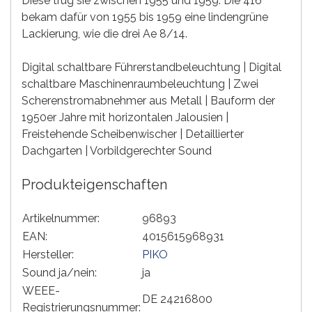
Diese trug sie zwischen 1955 und 1959. Die 416
bekam dafür von 1955 bis 1959 eine lindengrüne
Lackierung, wie die drei Ae 8/14.
Digital schaltbare Führerstandbeleuchtung | Digital
schaltbare Maschinenraumbeleuchtung | Zwei
Scherenstromabnehmer aus Metall | Bauform der
1950er Jahre mit horizontalen Jalousien |
Freistehende Scheibenwischer | Detaillierter
Dachgarten | Vorbildgerechter Sound
Produkteigenschaften
Artikelnummer:
96893
EAN:
4015615968931
Hersteller:
PIKO
Sound ja/nein:
ja
WEEE-
DE 24216800
Registrierungsnummer: