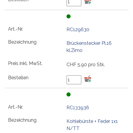
RC129630
Brückenstecker Pl.16
kl.Zimo
CHF
5.90
pro Stk.
RC133936
Kohlebürste + Feder 1x1
N/TT