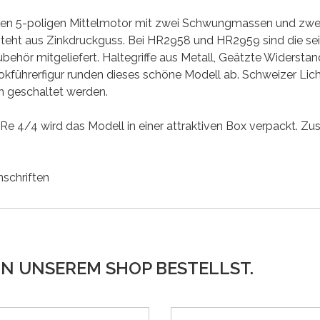
rken 5-poligen Mittelmotor mit zwei Schwungmassen und zwei
eht aus Zinkdruckguss. Bei HR2958 und HR2959 sind die sei
ehör mitgeliefert. Haltegriffe aus Metall, Geätzte Widerstand
okführerfigur runden dieses schöne Modell ab. Schweizer Li
ln geschaltet werden.
Re 4/4 wird das Modell in einer attraktiven Box verpackt. Zusä
schriften
IN UNSEREM SHOP BESTELLST.