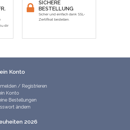
SICHERE
R.
BESTELLUNG
Sicher und einfach dank SSL-
Zertifikat bestellen.
F
zu dir
ein Konto
melden / Registrieren
in Konto
ine Bestellungen
sswort ändern
euheiten 2026