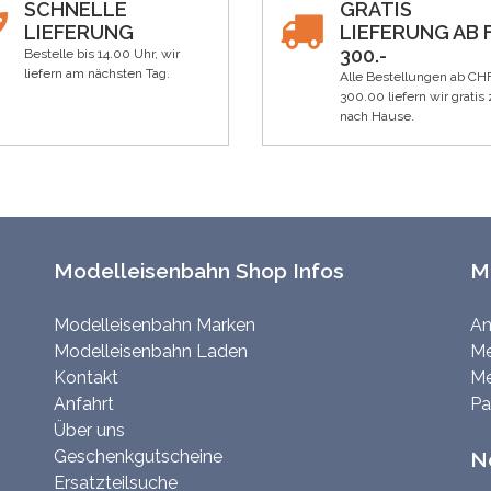
SCHNELLE
GRATIS
LIEFERUNG
LIEFERUNG AB F
300.-
Bestelle bis 14.00 Uhr, wir
liefern am nächsten Tag.
Alle Bestellungen ab CH
300.00 liefern wir gratis 
nach Hause.
Modelleisenbahn Shop Infos
M
Modelleisenbahn Marken
An
Modelleisenbahn Laden
Me
Kontakt
Me
Anfahrt
Pa
Über uns
Geschenkgutscheine
N
Ersatzteilsuche