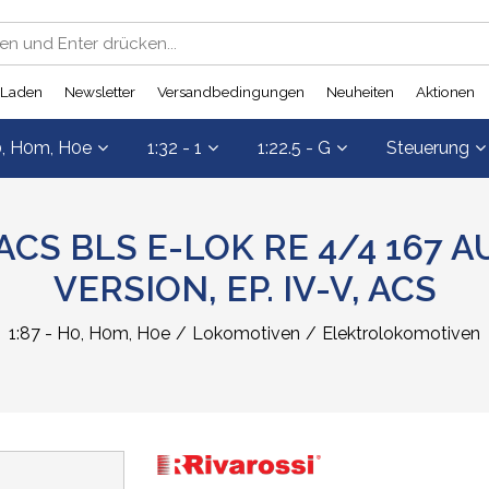
Laden
Newsletter
Versandbedingungen
Neuheiten
Aktionen
0, H0m, H0e
1:32 - 1
1:22.5 - G
Steuerung
ACS BLS E-LOK RE 4/4 167 
VERSION, EP. IV-V, ACS
1:87 - H0, H0m, H0e
Lokomotiven
Elektrolokomotiven
Decoder
Gleise
Gleise
Gleise
Gleise
Gleise
Schalt-Decoder
Gleise
Startsets
Startsets
Startsets
Startsets
Startsets
Rückmelder
Scha
n
Standardgleise
Standardgleise
Standardgleise
Standardgleise
Standardgleise
Standardgleise