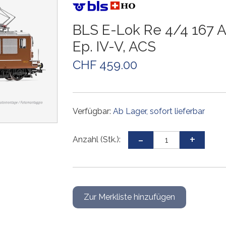
Weichen und Kreuzungen
Weichen und Kreuzungen
Weichen und Kreuzungen
Weichen und Kreuzungen
Gleiszubehör
Weichen und Kreuzungen
Gleissets
Drehscheiben
Drehscheiben
Drehscheiben
Gleiszubehör
BLS E-Lok Re 4/4 167 A
Gleiszubehör
Gleissets
Gleissets
Gleissets
Ep. IV-V, ACS
Gleiszubehör
Gleiszubehör
Gleiszubehör
CHF 459.00
Verfügbar:
Ab Lager, sofort lieferbar
Anzahl (Stk.):