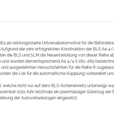
983 als leistungsstarke Universallokomotive für die Beförde
Aufgrund der sehr erfolgreichen Konstruktion der BLS Ae 4/4
eten die BLS und SLM die Neuentwicklung von dieser Reihe ab
en und wurden dementsprechend Ae 4/4 II 261–265 bezeichne
und ausgedehnten Versuchsfahrten für die Reihe R zugelass
den die Lok für die automatische Kupplung vorbereitet und e
 welche nicht nur auf dem BLS-Schienennetz unterwegs war
Dezember 2021 fuhr letztmals ein planmässiger Güterzug der B
derung der Autoverladezügen eingesetzt.