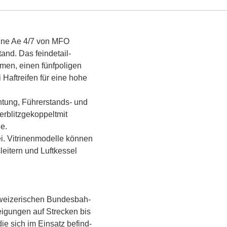
eine Ae 4/7 von MFO
tand. Das feindetail
-
hmen, einen fünfpoligen
aftreifen für eine hohe
htung, Führerstands- und
erblitz
gekoppelt
mit
e.
i. Vitrinenmodelle können
sleitern und Luftkessel
hweizerischen Bundesbah
-
eigungen auf Strecken bis
ie sich im Einsatz befind
-