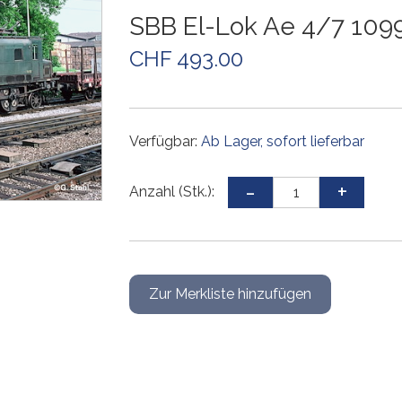
Weichen und Kreuzungen
Weichen und Kreuzungen
Weichen und Kreuzungen
Weichen und Kreuzungen
Gleiszubehör
Weichen und Kreuzungen
SBB El-Lok Ae 4/7 109
Gleissets
Drehscheiben
Drehscheiben
Drehscheiben
Gleiszubehör
CHF 493.00
Gleiszubehör
Gleissets
Gleissets
Gleissets
Gleiszubehör
Gleiszubehör
Gleiszubehör
Verfügbar:
Ab Lager, sofort lieferbar
Anzahl (Stk.):