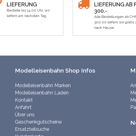
LIEFERUNG
LIEFERUNG AB F
300.-
Bestelle bis 14.00 Uhr, wir
liefern am nächsten Tag.
Alle Bestellungen ab CH
300.00 liefern wir gratis 
nach Hause.
Modelleisenbahn Shop Infos
M
Modelleisenbahn Marken
An
Modelleisenbahn Laden
Me
Kontakt
Me
Anfahrt
Pa
Über uns
Geschenkgutscheine
N
Ersatzteilsuche