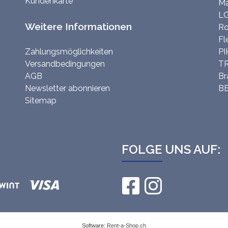
Kundenkarte
Mä
LG
Weitere Informationen
Ro
Fl
Zahlungsmöglichkeiten
PI
Versandbedingungen
TR
AGB
Br
Newsletter abonnieren
BE
Sitemap
FOLGE UNS AUF:
Software:
Rent-a-Shop.ch