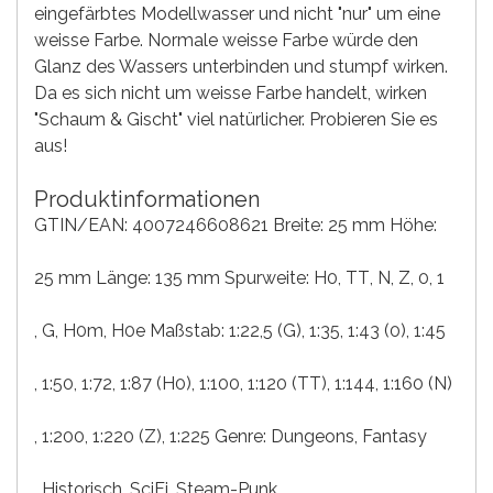
eingefärbtes Modellwasser und nicht "nur" um eine
weisse Farbe. Normale weisse Farbe würde den
Glanz des Wassers unterbinden und stumpf wirken.
Da es sich nicht um weisse Farbe handelt, wirken
"Schaum & Gischt" viel natürlicher. Probieren Sie es
aus!
Produktinformationen
GTIN/EAN: 4007246608621 Breite: 25 mm Höhe:
25 mm Länge: 135 mm Spurweite:
H0
, TT
, N
, Z
, 0
, 1
, G
, H0m
, H0e
Maßstab:
1:22,5 (G)
, 1:35
, 1:43 (0)
, 1:45
, 1:50
, 1:72
, 1:87 (H0)
, 1:100
, 1:120 (TT)
, 1:144
, 1:160 (N)
, 1:200
, 1:220 (Z)
, 1:225
Genre:
Dungeons
, Fantasy
, Historisch
, SciFi
, Steam-Punk