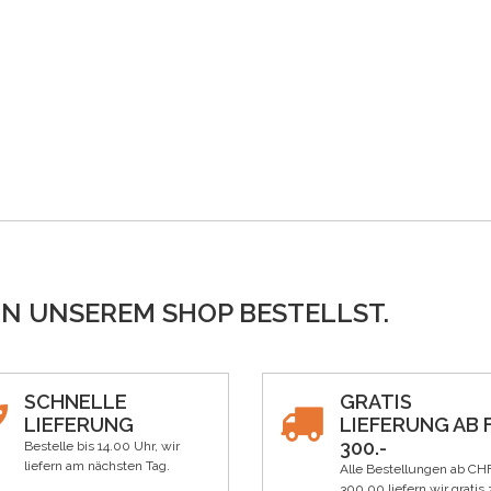
IN UNSEREM SHOP BESTELLST.
SCHNELLE
GRATIS
LIEFERUNG
LIEFERUNG AB F
300.-
Bestelle bis 14.00 Uhr, wir
liefern am nächsten Tag.
Alle Bestellungen ab CH
300.00 liefern wir gratis 