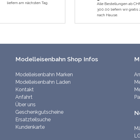
liefern am nächsten Tag.
Alle Bestellungen ab CH
300.00 liefern wir gratis 
nach Hause.
Modelleisenbahn Shop Infos
M
Modelleisenbahn Marken
An
Modelleisenbahn Laden
Me
Kontakt
Me
Anfahrt
Pa
Über uns
Geschenkgutscheine
N
Ersatzteilsuche
Kundenkarte
Mä
LG