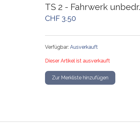
Weichen und Kreuzungen
Weichen und Kreuzungen
Weichen und Kreuzungen
Weichen und Kreuzungen
Gleiszubehör
Weichen und Kreuzungen
TS 2 - Fahrwerk unbedr.
Gleissets
Drehscheiben
Drehscheiben
Drehscheiben
Gleiszubehör
CHF 3.50
Gleiszubehör
Gleissets
Gleissets
Gleissets
Gleiszubehör
Gleiszubehör
Gleiszubehör
Verfügbar:
Ausverkauft
Dieser Artikel ist ausverkauft